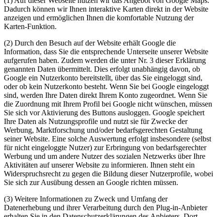
(1) Auf dieser Webseite nutzen wir das Angebot von Google Maps.
Dadurch können wir Ihnen interaktive Karten direkt in der Website
anzeigen und ermöglichen Ihnen die komfortable Nutzung der
Karten-Funktion.
(2) Durch den Besuch auf der Website erhält Google die
Information, dass Sie die entsprechende Unterseite unserer Website
aufgerufen haben. Zudem werden die unter Nr. 3 dieser Erklärung
genannten Daten übermittelt. Dies erfolgt unabhängig davon, ob
Google ein Nutzerkonto bereitstellt, über das Sie eingeloggt sind,
oder ob kein Nutzerkonto besteht. Wenn Sie bei Google eingeloggt
sind, werden Ihre Daten direkt Ihrem Konto zugeordnet. Wenn Sie
die Zuordnung mit Ihrem Profil bei Google nicht wünschen, müssen
Sie sich vor Aktivierung des Buttons ausloggen. Google speichert
Ihre Daten als Nutzungsprofile und nutzt sie für Zwecke der
Werbung, Marktforschung und/oder bedarfsgerechten Gestaltung
seiner Website. Eine solche Auswertung erfolgt insbesondere (selbst
für nicht eingeloggte Nutzer) zur Erbringung von bedarfsgerechter
Werbung und um andere Nutzer des sozialen Netzwerks über Ihre
Aktivitäten auf unserer Website zu informieren. Ihnen steht ein
Widerspruchsrecht zu gegen die Bildung dieser Nutzerprofile, wobei
Sie sich zur Ausübung dessen an Google richten müssen.
(3) Weitere Informationen zu Zweck und Umfang der
Datenerhebung und ihrer Verarbeitung durch den Plug-in-Anbieter
erhalten Sie in den Datenschutzerklärungen des Anbieters. Dort